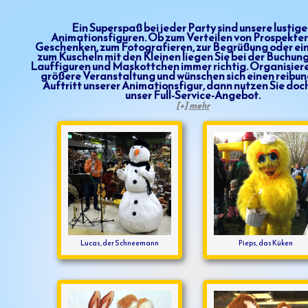
Ein Superspaß bei jeder Party sind unsere lustig
Animationsfiguren. Ob zum Verteilen von Prospekte
Geschenken, zum Fotografieren, zur Begrüßung oder ei
zum Kuscheln mit den Kleinen liegen Sie bei der Buchun
Lauffiguren und Maskottchen immer richtig. Organisiere
größere Veranstaltung und wünschen sich einen reibu
Auftritt unserer Animationsfigur, dann nutzen Sie doch
unser Full-Service-Angebot.
[+]
mehr
Lucas, der Schneemann
Pieps, das Küken