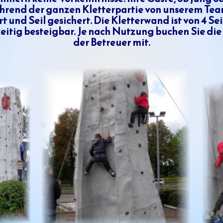
hrend der ganzen Kletterpartie von unserem Te
t und Seil gesichert. Die Kletterwand ist von 4 Se
eitig besteigbar. Je nach Nutzung buchen Sie di
27
der Betreuer mit.
e
n
43
837
e-
ler
g
llage
e
n/
mular