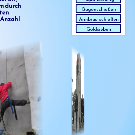
am durch
Bogenschießen
iten
e Anzahl
Armbrustschießen
Goldsieben