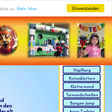
Einverstanden
okies zu.
Mehr Infos
Zusatzauswahl
Hüpfburg
Kistenklettern
Kletterwand
Torwandschießen
nd
Bungee-Jump
on den
er alt,
Aqua-Zorbing