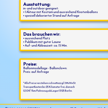
Ausstattung:
in- und outdoor geeignet:
• 1 Akteur mit Kostüm und ausreichend Knotenballons
• speziell dekorierter Stand auf Anfrage
Das brauchen wir:
• ausreichend Platz
• Publikum mit guter Laune
• Auf- und Abbauzeit: ca. 15 Min.
Preise:
Ballonmodellage - Ballonclown:
Preis: auf Anfrage
* Alle Preise verstehen sich netto zzgl. 19% MwSt.
Transportkosten bis 25 Kilometer frei, danach
0,50 €*/km/Fahrzeug ab Lager 13125 Berlin.