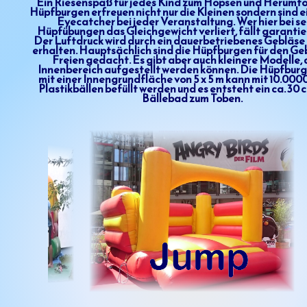
Ein Riesenspaß für jedes Kind zum Hopsen und Herumto
Hüpfburgen erfreuen nicht nur die Kleinen sondern sind e
Eyecatcher bei jeder Veranstaltung. Wer hier bei s
Hüpfübungen das Gleichgewicht verliert, fällt garantie
Der Luftdruck wird durch ein dauerbetriebenes Gebläse
erhalten. Hauptsächlich sind die Hüpfburgen für den Ge
Freien gedacht. Es gibt aber auch kleinere Modelle, 
Innenbereich aufgestellt werden können. Die Hüpfburg 
mit einer Innengrundfläche von 5 x 5 m kann mit 10.000
Plastikbällen befüllt werden und es entsteht ein ca. 30 
Bällebad zum Toben.