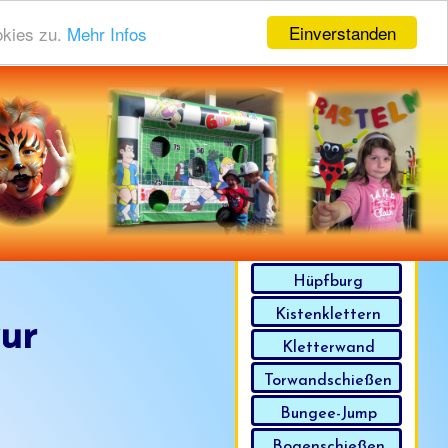
Einverstanden
okies zu.
Mehr Infos
Zusatzauswahl
Hüpfburg
Kistenklettern
ur
Kletterwand
Torwandschießen
Bungee-Jump
Bogenschießen