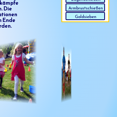
ttkämpfe
. Die
Armbrustschießen
ationen
Goldsieben
Am Ende
rden.