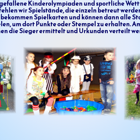
gefallene Kinderolympiaden und sportliche We
ehlen wir Spielstände, die einzeln betreut werden
 bekommen Spielkarten und können dann alle St
27
len, um dort Punkte oder Stempel zu erhalten. 
e
n
en die Sieger ermittelt und Urkunden verteilt we
43
837
e-
ler
g
llage
e
n/
mular